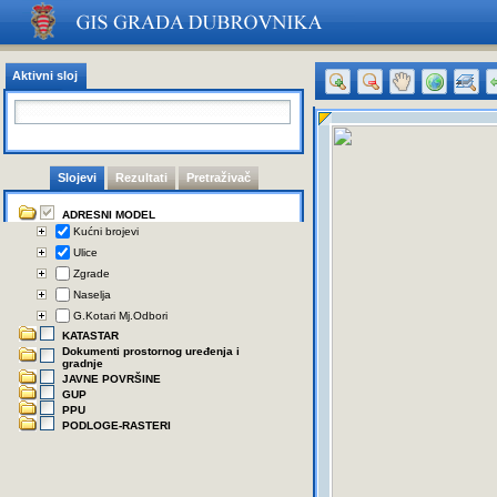
Aktivni sloj
Slojevi
Rezultati
Pretraživač
ADRESNI MODEL
Kućni brojevi
Ulice
Zgrade
Naselja
G.Kotari Mj.Odbori
KATASTAR
Dokumenti prostornog uređenja i
gradnje
JAVNE POVRŠINE
GUP
PPU
PODLOGE-RASTERI